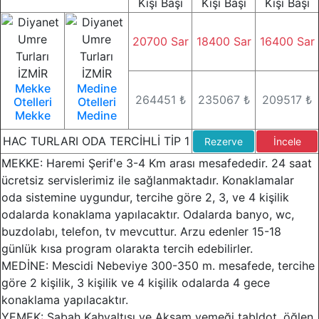
Kişi Başı
Kişi Başı
Kişi Başı
20700 Sar
18400 Sar
16400 Sar
Mekke
Medine
264451 ₺
235067 ₺
209517 ₺
Otelleri
Otelleri
Mekke
Medine
HAC TURLARI ODA TERCİHLİ TİP 1
Rezerve
İncele
MEKKE: Haremi Şerif'e 3-4 Km arası mesafededir. 24 saat
ücretsiz servislerimiz ile sağlanmaktadır. Konaklamalar
oda sistemine uygundur, tercihe göre 2, 3, ve 4 kişilik
odalarda konaklama yapılacaktır. Odalarda banyo, wc,
buzdolabı, telefon, tv mevcuttur. Arzu edenler 15-18
günlük kısa program olarakta tercih edebilirler.
MEDİNE: Mescidi Nebeviye 300-350 m. mesafede, tercihe
göre 2 kişilik, 3 kişilik ve 4 kişilik odalarda 4 gece
konaklama yapılacaktır.
YEMEK: Sabah Kahvaltısı ve Akşam yemeği tabldot, öğlen