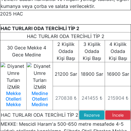
kumanya veya çorba ve salata verilecektir.
2025 HAC
HAC TURLARI ODA TERCİHLİ TİP 2
HAC TURLARI ODA TERCİHLİ TİP 2
2 Kişilik
3 Kişilik
4 Kişilik
30 Gece Mekke
4
Odada
Odada
Odada
Gece Medine
Kişi Başı
Kişi Başı
Kişi Başı
21200 Sar
18900 Sar
16900 Sar
Mekke
Medine
270838 ₺
241455 ₺
215904 ₺
Otelleri
Otelleri
Mekke
Medine
HAC TURLARI ODA TERCİHLİ TİP 2
Rezerve
İncele
MEKKE: Mescidi Haram'a 500-650 metre mesafede 4-5
yıldızlı otellerde konaklama. Şüheda Oteli Sharton Mekke