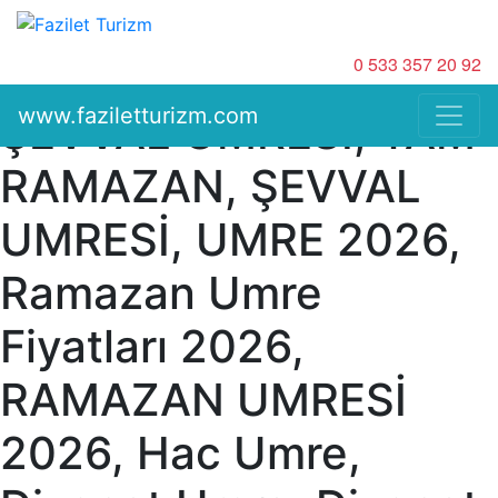
2026 RAMAZAN
0 533 357 20 92
UMRESİ FİYATLARI,
www.faziletturizm.com
ŞEVVAL UMRESİ, TAM
RAMAZAN, ŞEVVAL
UMRESİ, UMRE 2026,
Ramazan Umre
Fiyatları 2026,
RAMAZAN UMRESİ
2026, Hac Umre,