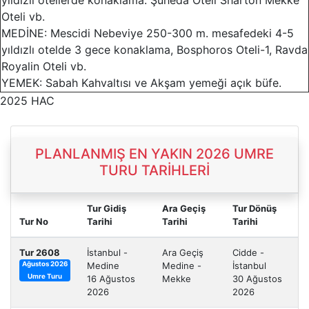
Oteli vb.
MEDİNE: Mescidi Nebeviye 250-300 m. mesafedeki 4-5
yıldızlı otelde 3 gece konaklama, Bosphoros Oteli-1, Ravda
Royalin Oteli vb.
YEMEK: Sabah Kahvaltısı ve Akşam yemeği açık büfe.
2025 HAC
PLANLANMIŞ EN YAKIN 2026 UMRE
TURU TARİHLERİ
Tur Gidiş
Ara Geçiş
Tur Dönüş
Tur No
Tarihi
Tarihi
Tarihi
Tur 2608
İstanbul -
Ara Geçiş
Cidde -
Medine
Medine -
İstanbul
Ağustos 2026
Umre Turu
16 Ağustos
Mekke
30 Ağustos
2026
2026