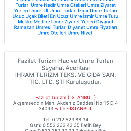
Turları
Umre Nedir
Umre Otelleri
Umre Ziyaret
Yerleri
Umre
İl İl Umre Turları
İzmir Umre Turları
Ucuz Uçak Bileti
En Ucuz Umre
İzmir Umre Turu
Mekke
Medine
Umre Ziyaret Yerleri
Diyanet
Ramazan Umresi Turları
Diyanet Umre Fiyatları
Umre Otelleri
Umre Niyeti
Fazilet Turizm Hac ve Umre Turları
Seyahat Acentası
İHRAM TURİZM TEKS. VE GIDA SAN.
TİC. LTD. ŞTİ Kuruluşudur.
Fazilet Turizm ( İSTANBUL )
Akşemseddin Mah. Akdeniz Caddesi No:15 D.4
34093
Fatih - İSTANBUL
Tel: 0 212 523 88 34
Gsm: 0 552 232 42 35 Fatih Bey
Gsm: 0 533 357 20 92 Zekeriyya Bey