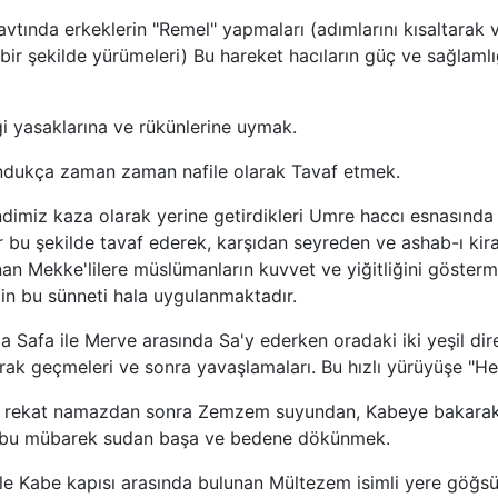
şavtında erkeklerin "Remel" yapmaları (adımlarını kısaltarak 
ı bir şekilde yürümeleri) Bu hareket hacıların güç ve sağlamlı
ği yasaklarına ve rükünlerine uymak.
dukça zaman zaman nafile olarak Tavaf etmek.
ndimiz kaza olarak yerine getirdikleri Umre haccı esnasında
 bu şekilde tavaf ederek, karşıdan seyreden ve ashab-ı kir
nan Mekke'lilere müslümanların kuvvet ve yiğitliğini gösterm
n bu sünneti hala uygulanmaktadır.
Safa ile Merve arasında Sa'y ederken oradaki iki yeşil direk
rak geçmeleri ve sonra yavaşlamaları. Bu hızlı yürüyüşe "Her
ki rekat namazdan sonra Zemzem suyundan, Kabeye bakara
 bu mübarek sudan başa ve bedene dökünmek.
ile Kabe kapısı arasında bulunan Mültezem isimli yere göğs