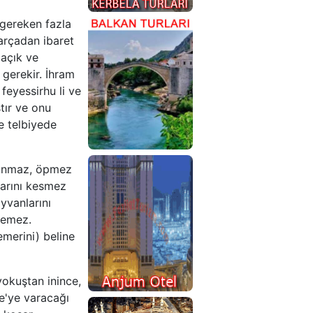
 gereken fazla
 parçadan ibaret
Kerbela
 açık ve
Irak
ı gerekir. İhram
Turları
 feyessirhu li ve
tır ve onu
e telbiyede
ulunmaz, öpmez
larını kesmez
Balkan
yvanlarını
Turu
lemez.
emerini) beline
yokuştan inince,
e'ye varacağı