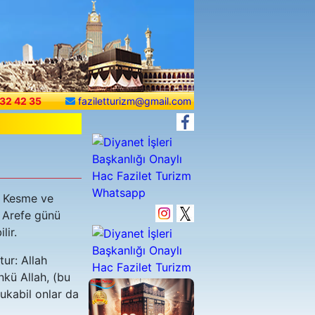
32 42 35
faziletturizm@gmail.com
an Kesme ve
k Arefe günü
lir.
ur: Allah
nkü Allah, (bu
mukabil onlar da