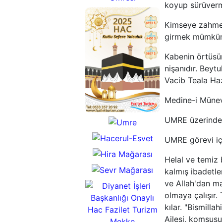
20 Günlük
koyup sürüver
Umre Turu
Kimseye zahmet
2026
girmek mümkün 
Ramazan
Umresi
Kabenin örtüsün
Turları
nişanıdır. Beyt
Vacib Teala Hazr
Medine-i Münevv
UMRE üzerind
UMRE görevi içi
2026
Hac
15
Helal ve temiz 
Kutlu
Günlük
kalmış ibadetl
Hacerul-Esvet
Sefere
Umre
ve Allah'dan ma
Taşı
Nur Dağı
Yolculuk
Turu
olmaya çalışır.
Hira Mağarası
Sevr Dağı
kılar. "Bismillah
Sevr Mağarası
Ailesi, komşusu