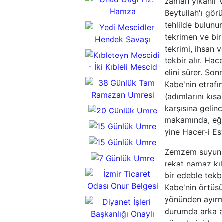
zaman yıkanır 
İbrahim
Beytullah'ı görün
Cennetül Baki
tehlilde bulunu
Kabristanlığı
tekrimen ve bir
Uhud Dağı
tekrimi, ihsan 
Hz. Hamza
tekbir alır. H
elini sürer. So
Yedi Mescidler
Kabe'nin etrafı
Hendek Savaşı
(adımlarını kıs
Kıbleteyn Mescidi
karşısına gelin
İki Kıbleli Mescid
makamında, eğer
Ramazan
yine Hacer-i Es
Umresi
Ramazan
Zemzem suyunu i
Umresi
Ramazan
rekat namaz kıl
Umresi
bir edeble tekb
Ramazan
Kabe'nin örtüs
Umresi
7 Günlük
yönünden ayırma
Umre
durumda arka ar
İzmir