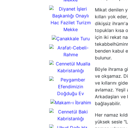
Mikat denilen y
kılları yok eder
25
dikişsiz ihram'a
Günlük
topukları kısa o
Umre
için iki rekat n
Turu
tekabbelhüminn
15
benden kabul e
Günlük
bulunur.
Çanakkale
Umre
Turu
Böyle ihrama gi
Turu
Arafat
ve okşamaz. Dik
Cebeli Rahme
ve kıllarını gi
avlamaz. Yeşil 
Cennetül
Arkadaşları ve 
Mualla
bağlayabilir.
Kabristanlığı
Peygamber
Her namaz kıldı
Efendimizin
yüksek sesle "
Makam-ı
Doğduğu Ev