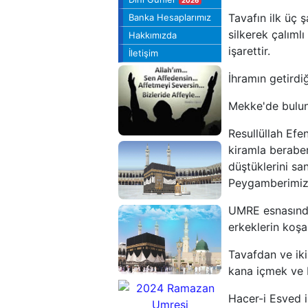
2026
Tavafın ilk üç 
Banka Hesaplarımız
silkerek çalıml
Hakkımızda
işarettir.
İletişim
İhramın getirdi
Mekke'de bulun
Resullüllah Efe
kiramla beraber
düştüklerini sa
Allahım Affet
Peygamberimizi
UMRE esnasında 
erkeklerin koşa
10 Günlük
Tavafdan ve i
Umre Turu
kana içmek ve
Hacer-i Esved 