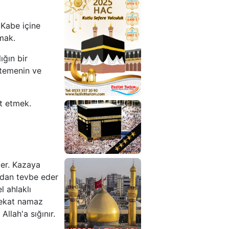
Turları
2026
Fiyatları
Kabe içine
Ramazan
mak.
Umresi
Turları
ığın bir
istemenin ve
t etmek.
2026
Hac
Kutlu
Sefere
der. Kazaya
Yolculuk
ndan tevbe eder
10 Günlük
l ahlaklı
Lüks Umre
 rekat namaz
Allah'a sığınır.