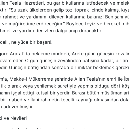
llah Teala Hazretleri, bu garib kullarına lutfedecek ve melek
tır: "Şu uzak ülkelerden gelip toz-toprak içinde kalmış, kıya
m rahmet ve yardımımı dileyen kullarıma bakınız! Ben şanı yü
ve mağfiretime erdireceğim." Böylece feyiz ve bereketi nih
ahmet ve yardım denizleri dalgalanıp duracaktır.
celli, ne yüce bir başarı!..
göre Arafat'da bekleme müddeti, Arefe günü güneşin zeval
evam eder. O gün güneşin zevalinden batışına kadar, bir an 
ir. Güneşin batışından sonrada bir miktar beklemek gerekir 
'a, Mekke-i Mükerreme şehrinde Allah Teala'nın emri ile İb
 ilk olarak veya yenilemek suretiyle yapmış oldugu dört kö
nın işgal ettigi kutsal bir yerdir. Burası bütün müslümanlari
i bir mabed ve İlahi rahmetin tecelli kaynağı olmasından dola
adı verilmiştir.
i ve Nevileri