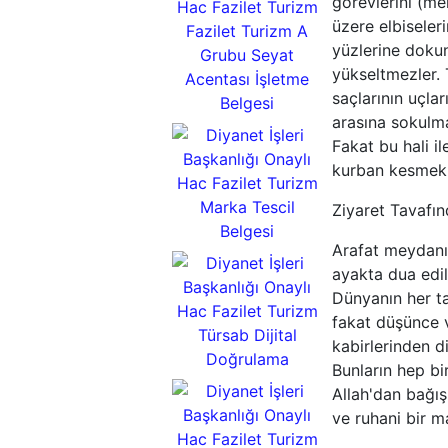
görevlerini (me
Ticaret
üzere elbiseler
Odası
yüzlerine dokun
Onur
yükseltmezler. 
Belgesi
saçlarının uçla
arasına sokulma
Fakat bu hali i
kurban kesmek 
Fazilet Turizm
A Grubu
Ziyaret Tavafı
Seyehat
Acentası
Arafat meydanın
İşletme Belgesi
ayakta dua edil
Dünyanın her ta
Fazilet Turizm
fakat düşünce v
Marka
kabirlerinden d
Tescil
Bunların hep bi
Belgesi
Allah'dan bağış
ve ruhani bir m