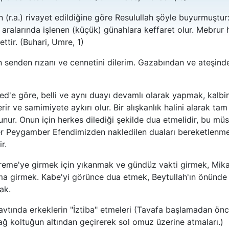
(r.a.) rivayet edildiğine göre Resulullah şöyle buyurmuştur
 aralarında işlenen (küçük) günahlara keffaret olur. Mebrur h
ttir. (Buhari, Umre, 1)
n senden rızanı ve cennetini dilerim. Gazabından ve ateşind
e göre, belli ve aynı duayı devamlı olarak yapmak, kalbin
r ve samimiyete aykırı olur. Bir alışkanlık halini alarak tam 
nur. Onun için herkes dilediği şekilde dua etmelidir, bu müs
r Peygamber Efendimizden nakledilen duaları bereketlenme
r.
eme'ye girmek için yıkanmak ve gündüz vakti girmek, Mika
ma girmek. Kabe'yi görünce dua etmek, Beytullah'ın önünde 
ak.
şavtında erkeklerin "İztiba" etmeleri (Tavafa başlamadan ö
ağ koltuğun altından geçirerek sol omuz üzerine atmaları.)