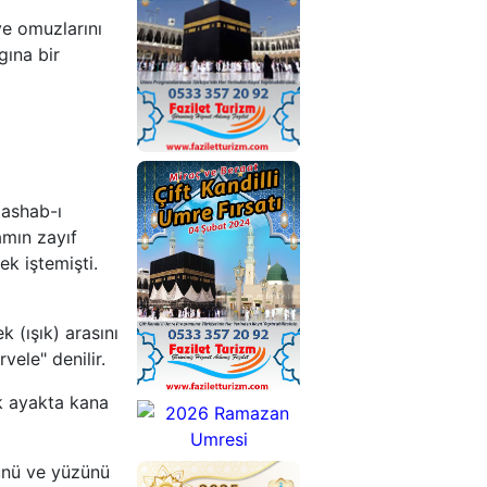
Turu
ve omuzlarını
Fiyatları
gına bir
 ashab-ı
2026
amın zayıf
Ramazan
ek iştemişti.
Umresi
Turları
 (ışık) arasını
vele" denilir.
k ayakta kana
2026
ünü ve yüzünü
Umre