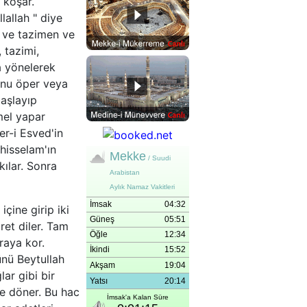
 koşar.
llallah " diye
n ve tazimen ve
 tazimi,
na yönelerek
onu öper veya
başlayıp
emel yapar
er-i Esved'in
hisselam'ın
ılar. Sonra
çine girip iki
et diler. Tam
raya kor.
nü Beytullah
ar gibi bir
ne döner. Bu hac