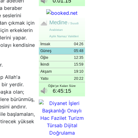
ar adetleri
la beraber
 seslerini
dan çıkmak için
için erkeklerin
erini yapar.
dolayı kendisine
r.
p Allah'a
bir yerdir.
başka olan;
nlere bürünmüş,
ini andırır.
ile başlamaları,
etirecek yüksek