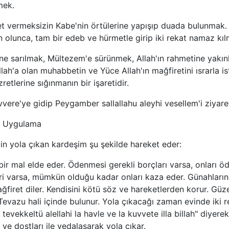
mek.
 vermeksizin Kabe'nin örtülerine yapışıp duada bulunmak. 
olunca, tam bir edeb ve hürmetle girip iki rekat namaz kıl
e sarılmak, Mültezem'e sürünmek, Allah'ın rahmetine yakınl
ullah'a olan muhabbetin ve Yüce Allah'ın mağfiretini ısrarla 
etlerine sığınmanın bir işaretidir.
ere'ye gidip Peygamber sallallahu aleyhi vesellem'i ziyare
e Uygulama
n yola çıkan kardeşim şu şekilde hareket eder:
bir mal elde eder. Ödenmesi gerekli borçları varsa, onları ö
eri varsa, mümkün olduğu kadar onları kaza eder. Günahları
ğfiret diler. Kendisini kötü söz ve hareketlerden korur. Güze
 Tevazu hali içinde bulunur. Yola çıkacağı zaman evinde iki
i tevekkeltü alellahi la havle ve la kuvvete illa billah" diyerek 
 ve dostları ile vedalaşarak yola çıkar.