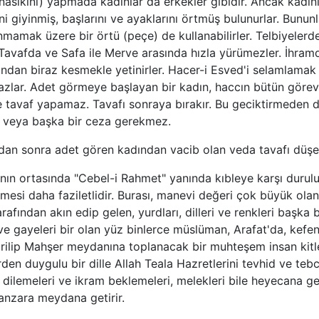
nasikini) yapmada kadınlar da erkekler gibidir. Ancak kadınl
ini giyinmiş, başlarını ve ayaklarını örtmüş bulunurlar. Bunun
mamak üzere bir örtü (peçe) de kullanabilirler. Telbiyelerde
Tavafda ve Safa ile Merve arasında hızla yürümezler. İhram
rından biraz kesmekle yetinirler. Hacer-i Esved'i selamlamak 
zlar. Adet görmeye başlayan bir kadın, haccın bütün görevl
le tavaf yapamaz. Tavafı sonraya bırakır. Bu geciktirmeden 
veya başka bir ceza gerekmez.
ndan sonra adet gören kadından vacib olan veda tavafı düşe
ın ortasında "Cebel-i Rahmet" yanında kıbleye karşı durulu
mesi daha faziletlidir. Burası, manevi değeri çok büyük olan 
rafından akın edip gelen, yurdları, dilleri ve renkleri başka 
e gayeleri bir olan yüz binlerce müslüman, Arafat'da, kefe
irilip Mahşer meydanına toplanacak bir muhteşem insan kitles
rden duygulu bir dille Allah Teala Hazretlerini tevhid ve tebc
 dilemeleri ve ikram beklemeleri, melekleri bile heyecana g
anzara meydana getirir.