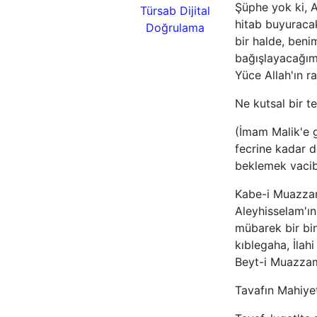
Şüphe yok ki, A
hitab buyuracak
bir halde, beni
bağışlayacağım 
Yüce Allah'ın r
Ne kutsal bir te
(İmam Malik'e 
fecrine kadar d
beklemek vacibd
Kabe-i Muazzam
Aleyhisselam'ın
mübarek bir bina
kıblegaha, İlah
Beyt-i Muazzam 
Tavafın Mahiyet