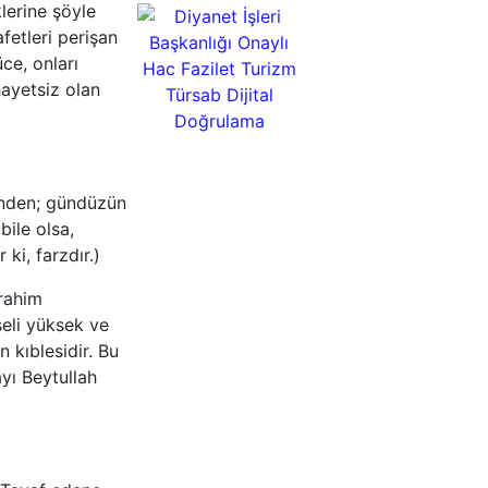
lerine şöyle
fetleri perişan
ce, onları
ayetsiz olan
inden; gündüzün
bile olsa,
ki, farzdır.)
rahim
şeli yüksek ve
n kıblesidir. Bu
yı Beytullah