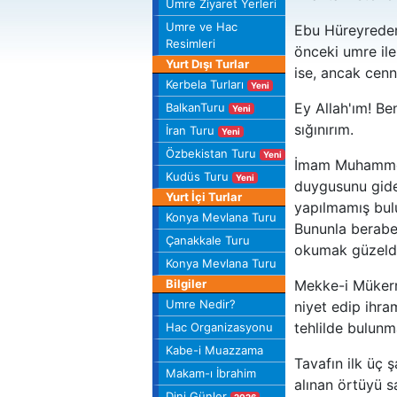
Umre Ziyaret Yerleri
Umre ve Hac
Ebu Hüreyreden 
Resimleri
önceki umre ile
Yurt Dışı Turlar
ise, ancak cenne
Kerbela Turları
Yeni
Ey Allah'ım! Be
BalkanTuru
Yeni
sığınırım.
İran Turu
Yeni
Özbekistan Turu
Yeni
İmam Muhammed'
Kudüs Turu
Yeni
duygusunu gideri
Yurt İçi Turlar
yapılmamış bulu
Konya Mevlana Turu
Bununla berabe
Çanakkale Turu
okumak güzeldi
Konya Mevlana Turu
Bilgiler
Mekke-i Mükerr
Umre Nedir?
niyet edip ihra
tehlilde bulunm
Hac Organizasyonu
Kabe-i Muazzama
Tavafın ilk üç 
Makam-ı İbrahim
alınan örtüyü s
Dini Günler