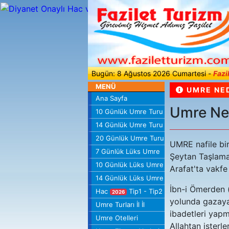
Bugün: 8 Ağustos 2026 Cumartesi -
Fazi
MENÜ
UMRE NED
Ana Sayfa
Umre Ne
10 Günlük Umre Turu
14 Günlük Umre Turu
20 Günlük Umre Turu
UMRE nafile bir
7 Günlük Lüks Umre
Şeytan Taşlama
10 Günlük Lüks Umre
Arafat'ta vakfe
14 Günlük Lüks Umre
İbn-i Ömerden (
Hac
Tip1 - Tip2
2026
yolunda gazaya 
Umre Turları İl İl
ibadetleri yapma
Umre Otelleri
Allahtan isterle