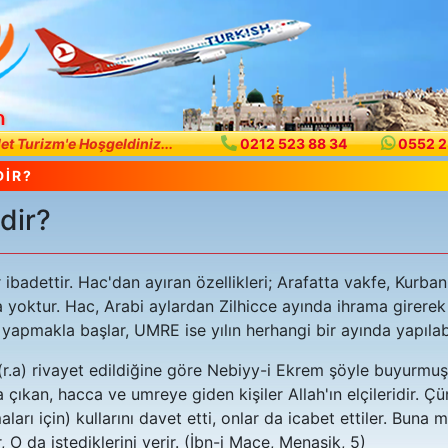
let Turizm'e Hoşgeldiniz...
0212 523 88 34
0552 2
İR?
dir?
 ibadettir. Hac'dan ayıran özellikleri; Arafatta vakfe, Kurb
 yoktur. Hac, Arabi aylardan Zilhicce ayında ihrama girere
 yapmakla başlar, UMRE ise yılın herhangi bir ayında yapılabi
r.a) rivayet edildiğine göre Nebiyy-i Ekrem şöyle buyurmuşt
çıkan, hacca ve umreye giden kişiler Allah'ın elçileridir. Çü
ları için) kullarını davet etti, onlar da icabet ettiler. Buna 
r, O da istediklerini verir. (İbn-i Mace, Menasik, 5)