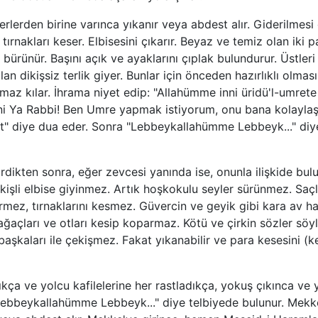
erlerden birine varınca yıkanır veya abdest alır. Giderilmesi
, tırnakları keser. Elbisesini çıkarır. Beyaz ve temiz olan iki
 bürünür. Başını açık ve ayaklarını çıplak bulundurur. Üstleri
lan dikişsiz terlik giyer. Bunlar için önceden hazırlıklı olmas
amaz kılar. İhrama niyet edip: "Allahümme inni üridü'l-umrete
i Ya Rabbi! Ben Umre yapmak istiyorum, onu bana kolaylaş
t" diye dua eder. Sonra "Lebbeykallahümme Lebbeyk..." diy
rdikten sonra, eğer zevcesi yanında ise, onunla ilişkide b
işli elbise giyinmez. Artık hoşkokulu seyler sürünmez. Saç
dermez, tırnaklarını kesmez. Güvercin ve geyik gibi kara av ha
ağaçları ve otları kesip koparmaz. Kötü ve çirkin sözler söy
başkaları ile çekişmez. Fakat yıkanabilir ve para kesesini (k
kça ve yolcu kafilelerine her rastladıkça, yokuş çıkınca ve 
Lebbeykallahümme Lebbeyk..." diye telbiyede bulunur. Mekk