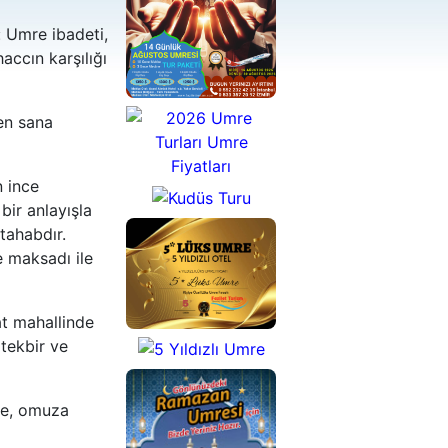
: Umre ibadeti,
accın karşılığı
en sana
2026
Temmuz Ayı
 ince
Umresi 14 Gün
bir anlayışla
Fiyatları
tahabdır.
2026
 maksadı ile
Temmuz Ayı
Özel
Umresi 20 Gün
Kudüs
Fiyatları
Turu
t mahallinde
tekbir ve
5 Yıldızlı
nce, omuza
Özel Umre
5 Yıldızlı
Turu
Umre