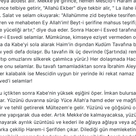
veya abdest alır. Mekke'ye girince, hemen Mescid-i Haram'a
ce telbiye getirir, "Allahü Ekber" diye tekbir alir, " La ilahe i
r. Salat ve selam okuyarak: "Allahümme zid beyteke tesrife
ren ve mehabeten Ey Allah'im! Beyt-i şerifine mahsus teşrifi,
ve yüceliği artır," diye dua eder. Sonra Hacer-i Esved tarafı
acer-i Esvedi selamlar. Mümkünse, kimseye eziyet vermeden 
nra da Kabe'yi sola alarak Haim'in dışından Kudüm Tavafına 
nı yedi defa dolaşır. Bu tavafın ilk üç devrinde (Şartında) r
altıp omuzlarını silkerek çalımlıca yürür.) Her dolaşmada Hac
ce onu selamlar. Bu tavafı tamamladıktan sonra İbrahim Aley
 kalabalık ise Mescidin uygun bir yerinde iki rekat namaz k
ved'i selamlar!
çtikten sonra Kabe'nin yüksek eşiğini öper. İmkan bulursa i
ar. Yüzünü duvarına sürüp Yüce Allah'a hamd eder ve mağfir
ir ve tehlil getirerek Mültezem'e gelir. Yüzünü ve göğsünü o
üne yapışarak dua eder. Artık Mekke'de kalmayacaksa, yüzü
yarak ayrılık üzüntüsü ve kederi ile ağlaya ağlaya veya ağl
ka çekilip Harem-i Şerifden çıkar. Dilediği gün memleketi